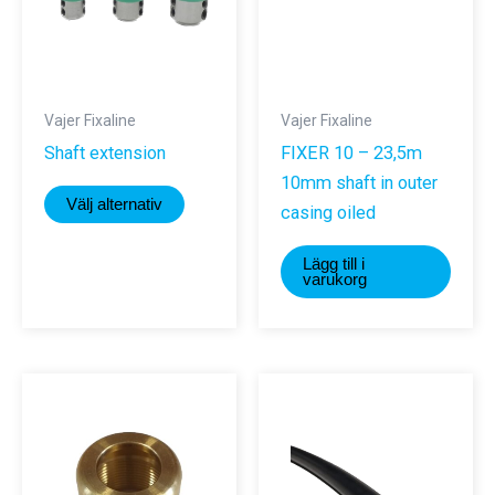
Vajer Fixaline
Vajer Fixaline
Shaft extension
FIXER 10 – 23,5m
10mm shaft in outer
Den
Välj alternativ
casing oiled
här
produkten
Lägg till i
har
varukorg
flera
varianter.
De
olika
alternativen
kan
väljas