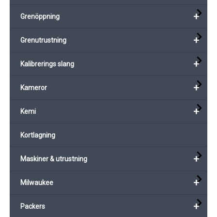
alternativen
+
kan
Grenöppning
väljas
+
Grenutrustning
på
produktsidan
+
Kalibrerings slang
+
Kameror
+
Kemi
Kortlagning
+
Maskiner & utrustning
+
Milwaukee
+
Packers