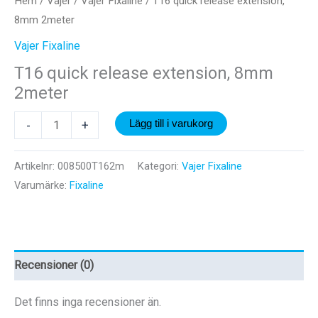
Hem
/
Vajer
/
Vajer Fixaline
/ T16 quick release extension,
8mm 2meter
Vajer Fixaline
T16 quick release extension, 8mm
2meter
T16
-
+
Lägg till i varukorg
quick
release
Artikelnr:
008500T162m
Kategori:
Vajer Fixaline
extension,
Varumärke:
Fixaline
8mm
2meter
mängd
Recensioner (0)
Det finns inga recensioner än.