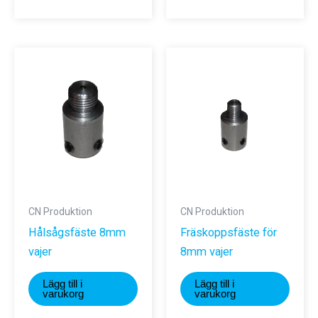
CN Produktion
CN Produktion
Hålsågsfäste 8mm
Fräskoppsfäste för
vajer
8mm vajer
Lägg till i
Lägg till i
varukorg
varukorg