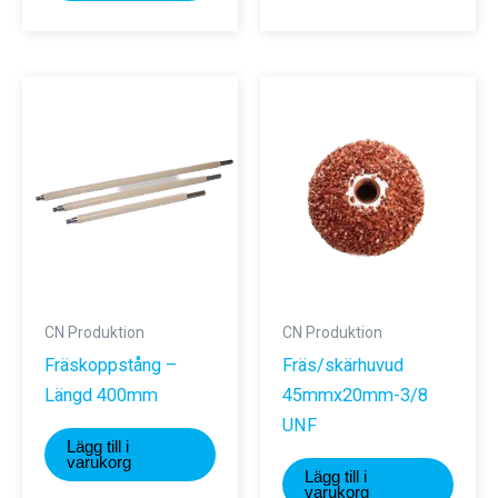
har
flera
varianter.
De
olika
alternativ
kan
väljas
på
produktsi
CN Produktion
CN Produktion
Fräskoppstång –
Fräs/skärhuvud
Längd 400mm
45mmx20mm-3/8
UNF
Lägg till i
varukorg
Lägg till i
varukorg