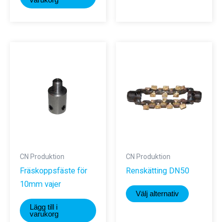
varukorg
CN Produktion
CN Produktion
Fräskoppsfäste för
Renskätting DN50
10mm vajer
Den
Välj alternativ
här
Lägg till i
produkte
varukorg