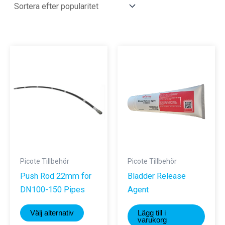
Picote Tillbehör
Picote Tillbehör
Push Rod 22mm for
Bladder Release
DN100-150 Pipes
Agent
Den
Välj alternativ
Lägg till i
här
varukorg