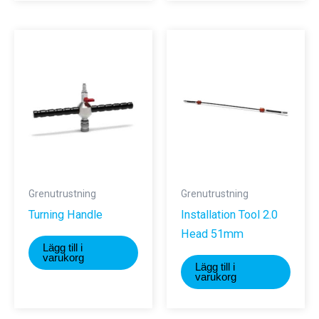
har
flera
varianter.
De
olika
alternativen
kan
väljas
på
produktsidan
Grenutrustning
Grenutrustning
Turning Handle
Installation Tool 2.0
Head 51mm
Lägg till i
varukorg
Lägg till i
varukorg