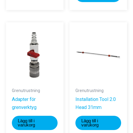
produkten
har
flera
varianter.
De
olika
alternativen
kan
väljas
på
produktsidan
Grenutrustning
Grenutrustning
Adapter för
Installation Tool 2.0
grenverktyg
Head 31mm
Lägg till i
Lägg till i
varukorg
varukorg