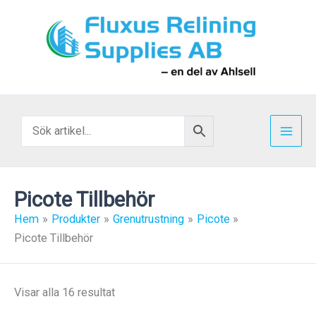
Hoppa
till
innehåll
Picote Tillbehör
Hem
Produkter
Grenutrustning
Picote
Picote Tillbehör
Sortera
Visar alla 16 resultat
efter
popularitet