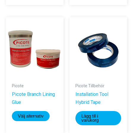
Picote
Picote Tillbehör
Picote Branch Lining
Installation Tool
Glue
Hybrid Tape
Den
Välj alternativ
Lägg till i
här
varukorg
produkten