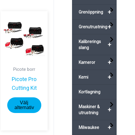
+
Grenöppning
+
Grenutrustning
Kalibrerings
+
slang
+
Kameror
Picote borr
+
Kemi
Picote Pro
Cutting Kit
Kortlagning
Den
Välj
Maskiner &
här
alternativ
+
utrustning
produkten
ukten
har
+
Milwaukee
flera