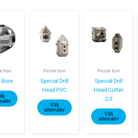
e borr
Picote borr
Picote borr
r Bore
Special Drill
Special Drill
Head PVC
Head Cutter
Den
älj
2.0
här
Den
rnativ
Välj
produkten
här
Den
alternativ
Välj
har
produkten
här
alternativ
flera
har
prod
varianter.
flera
har