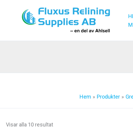
Hoppa
till
H
innehåll
M
Hem
Produkter
Gr
Sortera
Visar alla 10 resultat
efter