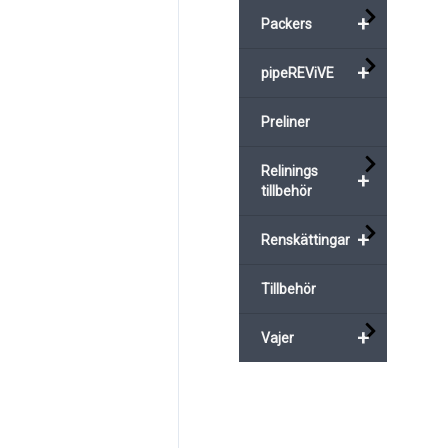
+
varianter.
Packers
nter.
De
+
pipeREViVE
olika
alternativen
Preliner
nativen
kan
väljas
Relinings
+
tillbehör
s
på
produktsidan
+
Renskättingar
uktsidan
Tillbehör
+
Vajer