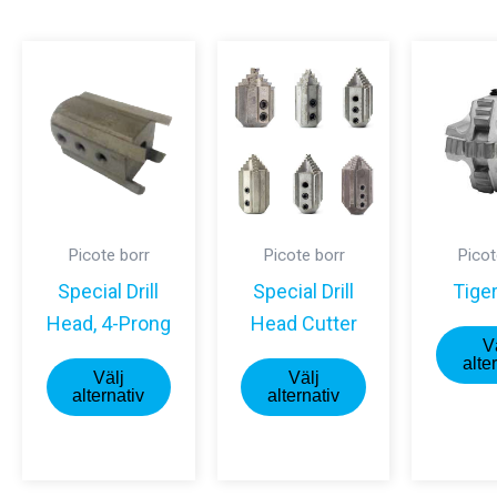
popularitet
Picote borr
Picote borr
Picot
Special Drill
Special Drill
Tige
Head, 4-Prong
Head Cutter
V
Den
Den
alte
Välj
Välj
här
här
alternativ
alternativ
produkten
produkten
har
har
flera
flera