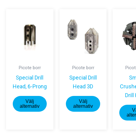
varianter.
varianter.
De
De
olika
olika
alternativen
alternativen
kan
kan
väljas
väljas
på
på
Picote borr
Picote borr
Picot
produktsidan
produktsidan
Special Drill
Special Drill
Sm
Head, 6-Prong
Head 3D
Crushe
Dril
Den
Den
Välj
Välj
här
här
alternativ
alternativ
V
produkten
produkten
alte
har
har
flera
flera