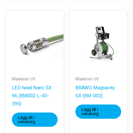
Maskiner UV
Maskiner UV
LED head Nano SX
BRAWO Magnavity
96 (BM002-L-45-
SX (BM-002)
395)
Lägg till i
varukorg
Lägg till i
varukorg