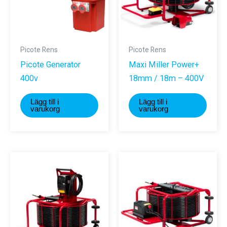
Picote Rens
Picote Rens
Picote Generator
Maxi Miller Power+
400v
18mm / 18m – 400V
Lägg till i
Lägg till i
varukorg
varukorg