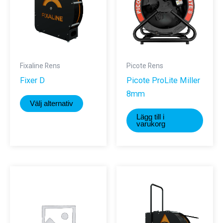
Fixaline Rens
Picote Rens
Fixer D
Picote ProLite Miller
8mm
Den
Välj alternativ
här
Lägg till i
produkten
varukorg
har
flera
varianter.
De
olika
alternativen
kan