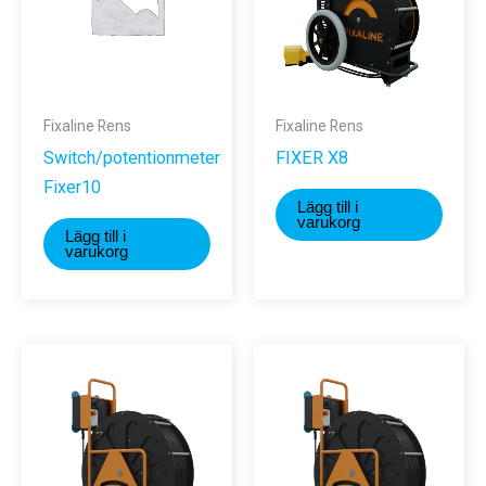
väljas
på
produktsidan
Fixaline Rens
Fixaline Rens
Switch/potentionmeter
FIXER X8
Fixer10
Lägg till i
varukorg
Lägg till i
varukorg