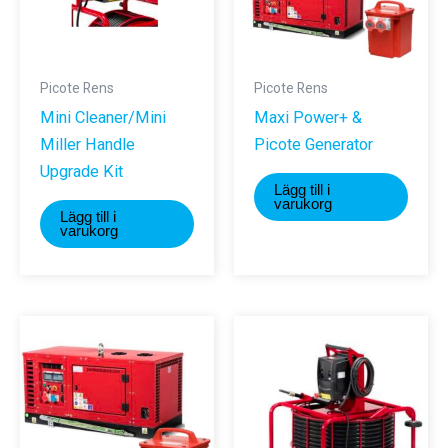
Picote Rens
Picote Rens
Mini Cleaner/Mini
Maxi Power+ &
Miller Handle
Picote Generator
Upgrade Kit
Lägg till i
varukorg
Lägg till i
varukorg