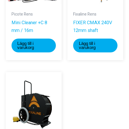
Picote Rens
Fixaline Rens
Mini Cleaner +C 8
FIXER CMAX 240V
mm / 16m
12mm shaft
Lägg till i
Lägg till i
varukorg
varukorg