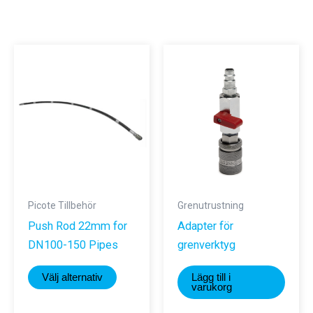
Picote Tillbehör
Grenutrustning
Push Rod 22mm for
Adapter för
DN100-150 Pipes
grenverktyg
Den
Välj alternativ
Lägg till i
här
varukorg
produkten