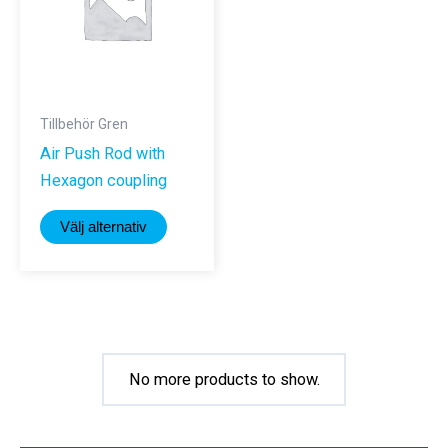
väljas
på
produktsi
Tillbehör Gren
Air Push Rod with
Hexagon coupling
Den
Välj alternativ
här
produkten
har
flera
varianter.
De
No more products to show.
olika
alternativen