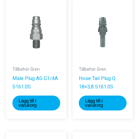
Tillbehör Gren
Tillbehör Gren
Male Plug AG G1/4A
Hose Tail Plug Q
S161.0S
18×3,8 S161.0S
Lägg till i
Lägg till i
varukorg
varukorg