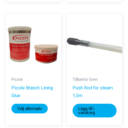
har
flera
varianter.
De
olika
alternativen
kan
väljas
på
produktsidan
Picote
Tillbehör Gren
Picote Branch Lining
Push Rod for steam
Glue
1,5m
Den
Välj alternativ
Lägg till i
här
varukorg
produkten