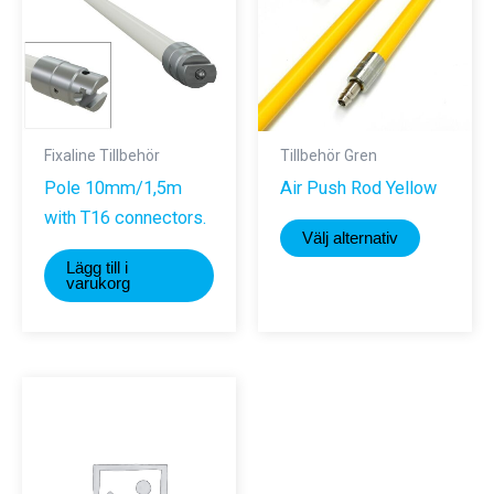
Fixaline Tillbehör
Tillbehör Gren
Pole 10mm/1,5m
Air Push Rod Yellow
with T16 connectors.
Den
Välj alternativ
här
Lägg till i
produkte
varukorg
har
flera
varianter.
De
olika
alternativ
kan