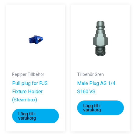
Repiper Tillbehör
Tillbehör Gren
Pull plug for PJS
Male Plug AG 1/4
Fixture Holder
S160.VS
(Steambox)
Lägg till i
varukorg
Lägg till i
varukorg