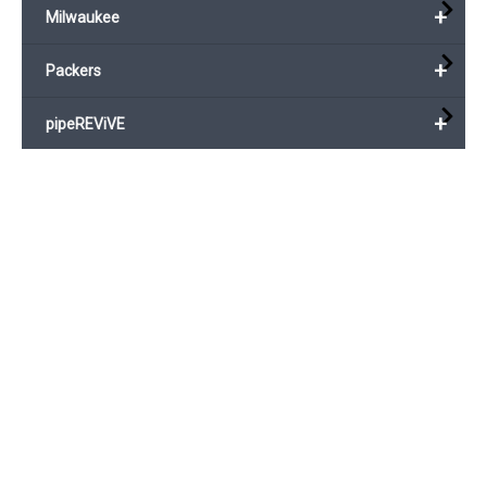
+
Milwaukee
+
Packers
+
pipeREViVE
Preliner
+
Relinings tillbehör
+
Renskättingar
Tillbehör
+
Vajer