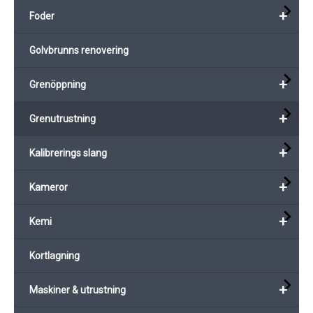
kan
+
Foder
väljas
på
Golvbrunns renovering
produktsidan
+
Grenöppning
+
Grenutrustning
+
Kalibrerings slang
+
Kameror
+
Kemi
Kortlagning
+
Maskiner & utrustning