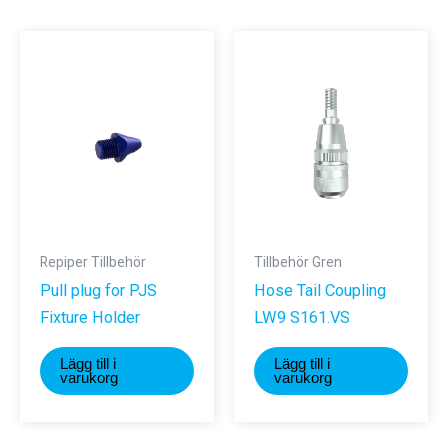
har
flera
varianter.
De
olika
alternativen
kan
väljas
på
produktsidan
Repiper Tillbehör
Tillbehör Gren
Pull plug for PJS
Hose Tail Coupling
Fixture Holder
LW9 S161.VS
Lägg till i
Lägg till i
varukorg
varukorg