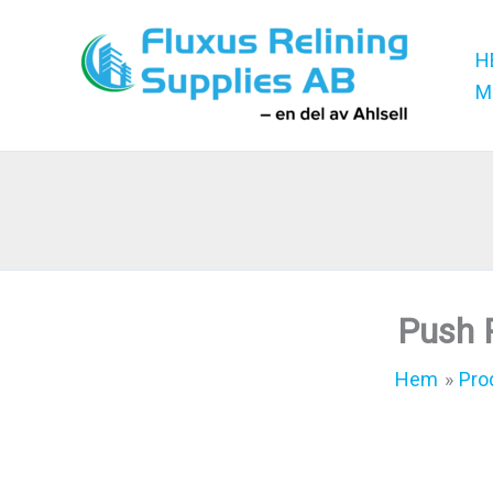
Hoppa
till
H
innehåll
M
Push 
Hem
Pro