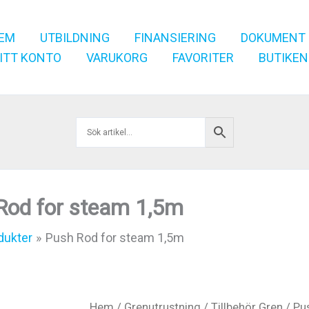
EM
UTBILDNING
FINANSIERING
DOKUMENT
ITT KONTO
VARUKORG
FAVORITER
BUTIKEN
Rod for steam 1,5m
dukter
Push Rod for steam 1,5m
Hem
/
Grenutrustning
/
Tillbehör Gren
/ Pu