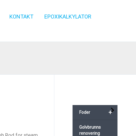
KONTAKT
EPOXIKALKYLATOR
+
Foder
Golvbrunns
renovering
sh Rod for steam