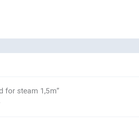
od for steam 1,5m”
.