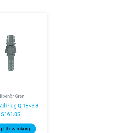
illbehör Gren
ail Plug Q 18×3,8
S161.0S
 till i varukorg