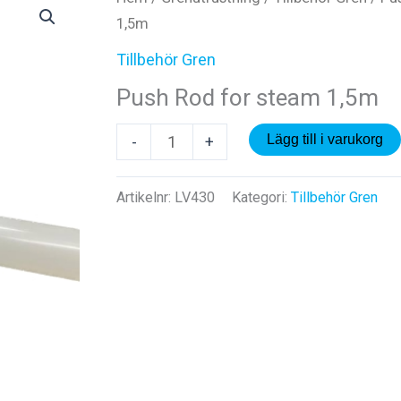
1,5m
Tillbehör Gren
Push Rod for steam 1,5m
Push
Lägg till i varukorg
-
+
Rod
for
Artikelnr:
LV430
Kategori:
Tillbehör Gren
steam
1,5m
mängd