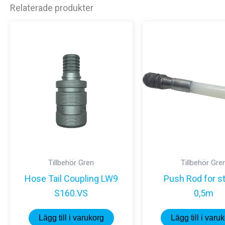
Relaterade produkter
Tillbehör Gren
Tillbehör Gre
Hose Tail Coupling LW9
Push Rod for 
S160.VS
0,5m
Lägg till i varukorg
Lägg till i varu