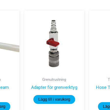
n
Grenutrustning
T
steam
Adapter för grenverktyg
Hose T
Lägg till i varukorg
korg
Lägg