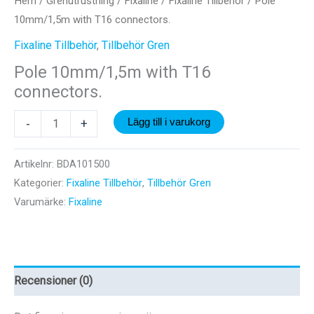
Hem
/
Grenutrustning
/
Fixaline
/
Fixaline Tillbehör
/ Pole
10mm/1,5m with T16 connectors.
Fixaline Tillbehör
,
Tillbehör Gren
Pole 10mm/1,5m with T16
connectors.
Pole
-
+
Lägg till i varukorg
10mm/1,5m
with
Artikelnr:
BDA101500
T16
Kategorier:
Fixaline Tillbehör
,
Tillbehör Gren
connectors.
Varumärke:
Fixaline
mängd
Recensioner (0)