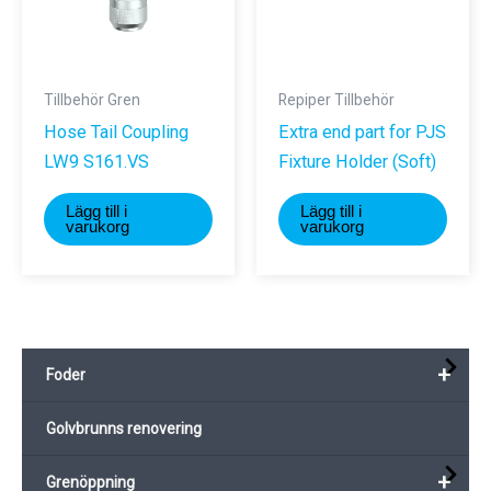
väljas
på
produktsi
Tillbehör Gren
Repiper Tillbehör
Hose Tail Coupling
Extra end part for PJS
LW9 S161.VS
Fixture Holder (Soft)
Lägg till i
Lägg till i
varukorg
varukorg
+
Foder
Golvbrunns renovering
+
Grenöppning