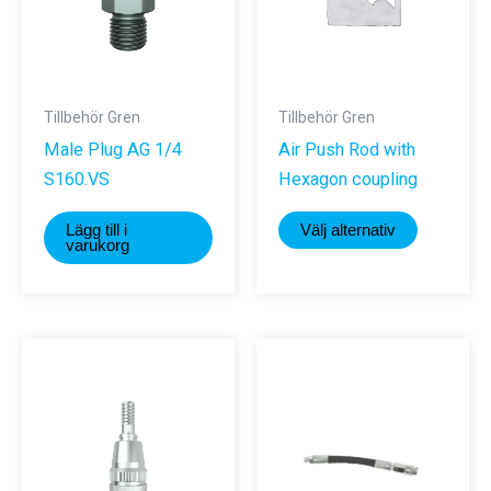
Tillbehör Gren
Tillbehör Gren
Male Plug AG 1/4
Air Push Rod with
S160.VS
Hexagon coupling
Den
Lägg till i
Välj alternativ
här
varukorg
produkte
har
flera
varianter.
De
olika
alternativ
kan