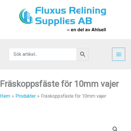
Hoppa
till
innehåll
Fräskoppsfäste för 10mm vajer
Hem
Produkter
Fräskoppsfäste för 10mm vajer