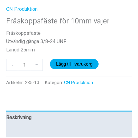
CN Produktion
Fräskoppsfäste för 10mm vajer
Fräskoppsfäste
Utvändig gänga 3/8-24 UNF
Längd 25mm
Fräskoppsfäste
-
+
Lägg till i varukorg
för
10mm
Artikelnr:
235-10
Kategori:
CN Produktion
vajer
mängd
Beskrivning
Recensioner (0)