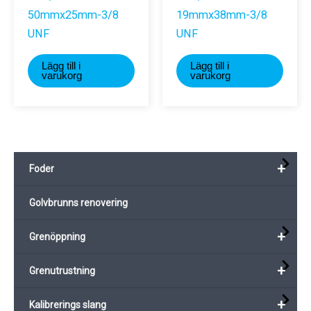
50mmx25mm-3/8
19mmx38mm-3/8
UNF
UNF
Lägg till i
Lägg till i
varukorg
varukorg
+
Foder
Golvbrunns renovering
+
Grenöppning
+
Grenutrustning
+
Kalibrerings slang