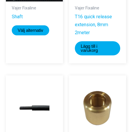
Vajer Fixaline
Vajer Fixaline
Shaft
T16 quick release
extension, 8mm
Den
Välj alternativ
2meter
här
produkten
Lägg till i
har
varukorg
flera
varianter.
De
olika
alternativen
kan
väljas
på
produktsidan