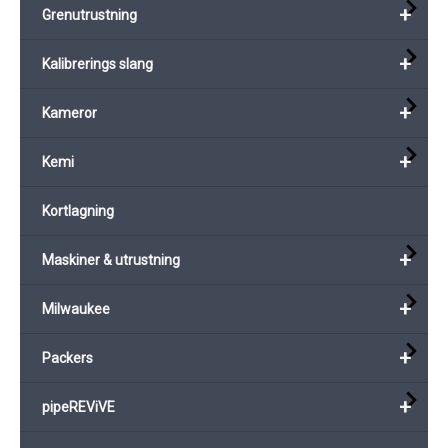
på
+
Grenutrustning
produktsi
+
Kalibrerings slang
+
Kameror
+
Kemi
Kortlagning
+
Maskiner & utrustning
+
Milwaukee
+
Packers
+
pipeREViVE