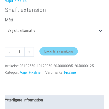
Vajer Fixaline
Shaft extension
Mått
Shaft
-
+
Lägg till i varukorg
extension
mängd
Artikelnr:
08102550-10123060 2040000085-2040000125
Kategori:
Vajer Fixaline
Varumärke:
Fixaline
Ytterligare information