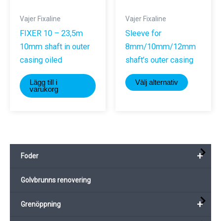
Vajer Fixaline
Vajer Fixaline
FIXER 10 – 23,5m
Sleeve for
10mm shaft in outer
8mm/10mm/12mm
casing oiled
shaft’s outer casing
Den
Lägg till i
Välj alternativ
här
varukorg
produkte
har
flera
varianter.
+
Foder
De
olika
Golvbrunns renovering
alternativ
kan
+
Grenöppning
väljas