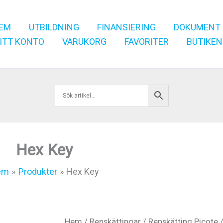
EM
UTBILDNING
FINANSIERING
DOKUMENT
ITT KONTO
VARUKORG
FAVORITER
BUTIKEN
Hex Key
em
Produkter
Hex Key
Hem
/
Renskättingar
/
Renskätting Picote
/