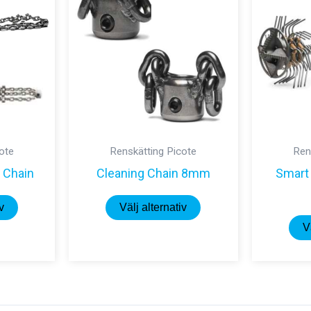
ote
Renskätting Picote
Ren
d Chain
Cleaning Chain 8mm
Smart
Den
Den
v
Välj alternativ
här
här
V
produkten
produkten
har
har
flera
flera
varianter.
varianter.