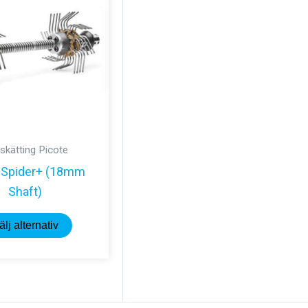
skätting Picote
 Spider+ (18mm
Shaft)
Den
älj alternativ
här
produkten
har
flera