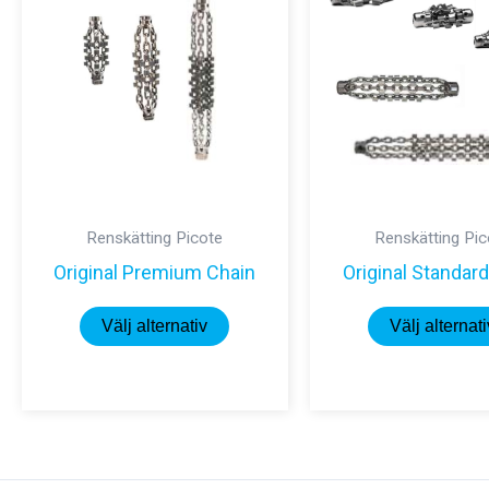
Renskätting Picote
Renskätting Pic
Original Premium Chain
Original Standar
Den
Välj alternativ
Välj alternati
här
produkten
har
flera
varianter.