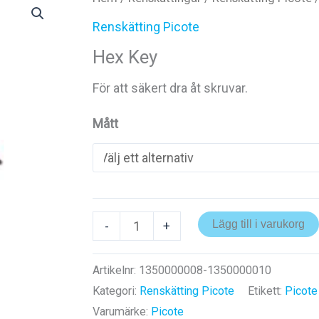
Renskätting Picote
Hex Key
För att säkert dra åt skruvar.
Mått
Hex
Lägg till i varukorg
-
+
Key
mängd
Artikelnr:
1350000008-1350000010
Kategori:
Renskätting Picote
Etikett:
Picote
Varumärke:
Picote