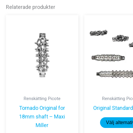
Relaterade produkter
Renskätting Picote
Renskätting Pic
Tornado Original for
Original Standar
18mm shaft – Maxi
Välj alternati
Miller