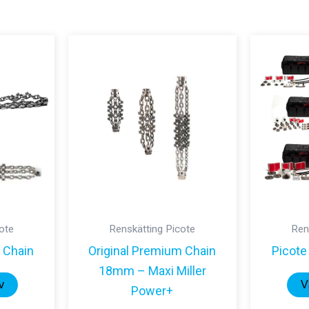
ote
Renskätting Picote
Ren
d Chain
Original Premium Chain
Picote
18mm – Maxi Miller
Den
v
V
Power+
här