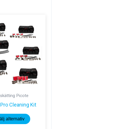
skätting Picote
 Pro Cleaning Kit
Den
älj alternativ
här