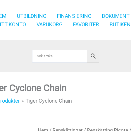
EM
UTBILDNING
FINANSIERING
DOKUMENT
ITT KONTO
VARUKORG
FAVORITER
BUTIKEN
er Cyclone Chain
rodukter
Tiger Cyclone Chain
Hem
/
Renskättingar
/
Renskätting Picote
/