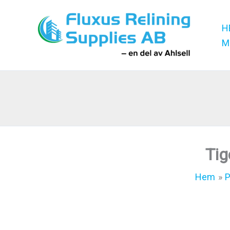
Hoppa
till
H
innehåll
M
Tig
Hem
P