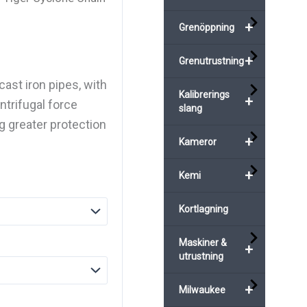
+
Grenöppning
+
Grenutrustning
cast iron pipes, with
Kalibrerings
+
entrifugal force
slang
ng greater protection
+
Kameror
+
Kemi
Kortlagning
Maskiner &
+
utrustning
+
Milwaukee