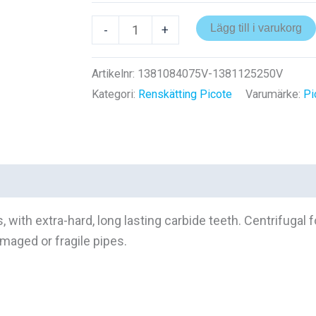
Tiger
Lägg till i varukorg
-
+
Cyclone
Chain
Artikelnr:
1381084075V-1381125250V
mängd
Kategori:
Renskätting Picote
Varumärke:
Pi
0)
s, with extra-hard, long lasting carbide teeth. Centrifugal
amaged or fragile pipes.