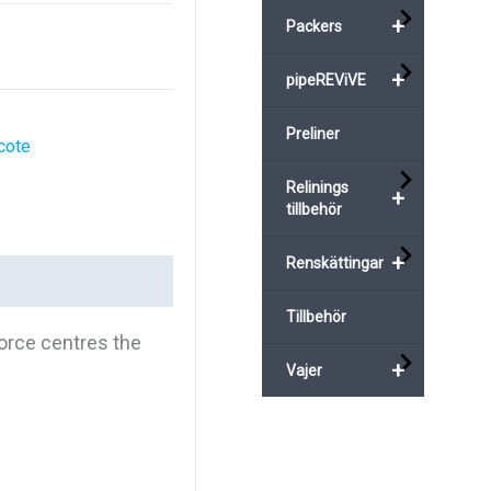
+
Packers
+
pipeREViVE
Preliner
cote
Relinings
+
tillbehör
+
Renskättingar
Tillbehör
 force centres the
+
Vajer