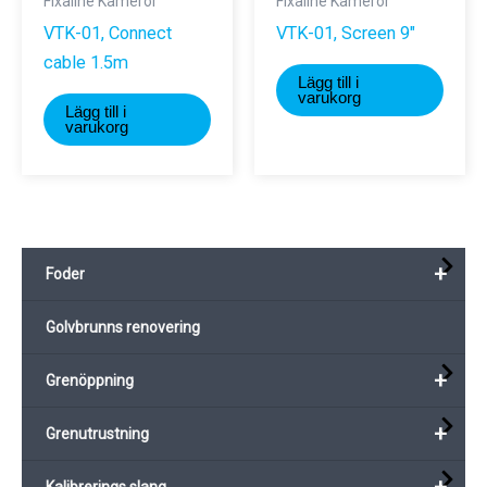
Fixaline Kameror
Fixaline Kameror
VTK-01, Connect
VTK-01, Screen 9″
cable 1.5m
Lägg till i
varukorg
Lägg till i
varukorg
+
Foder
Golvbrunns renovering
+
Grenöppning
+
Grenutrustning
+
Kalibrerings slang