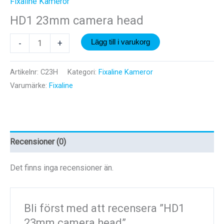
Fixaline Kameror
HD1 23mm camera head
HD1
-
+
Lägg till i varukorg
23mm
camera
Artikelnr:
C23H
Kategori:
Fixaline Kameror
head
Varumärke:
Fixaline
mängd
Recensioner (0)
Det finns inga recensioner än.
Bli först med att recensera ”HD1
23mm camera head”