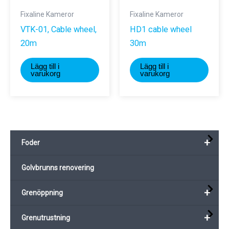
Fixaline Kameror
Fixaline Kameror
VTK-01, Cable wheel,
HD1 cable wheel
20m
30m
Lägg till i
Lägg till i
varukorg
varukorg
+
Foder
Golvbrunns renovering
+
Grenöppning
+
Grenutrustning