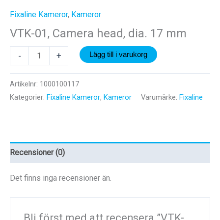
Fixaline Kameror
,
Kameror
VTK-01, Camera head, dia. 17 mm
VTK-
-
+
Lägg till i varukorg
01,
Camera
Artikelnr:
1000100117
head,
Kategorier:
Fixaline Kameror
,
Kameror
Varumärke:
Fixaline
dia.
17
mm
mängd
Recensioner (0)
Det finns inga recensioner än.
Bli först med att recensera ”VTK-