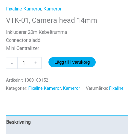
Fixaline Kameror
,
Kameror
VTK-01, Camera head 14mm
Inkluderar 20m Kabeltrumma
Connector sladd
Mini Centralizer
VTK-
-
+
Lägg till i varukorg
01,
Camera
Artikelnr:
1000100152
head
Kategorier:
Fixaline Kameror
,
Kameror
Varumärke:
Fixaline
14mm
mängd
Beskrivning