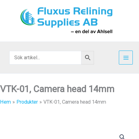
Hoppa
till
innehåll
VTK-01, Camera head 14mm
Hem
Produkter
VTK-01, Camera head 14mm