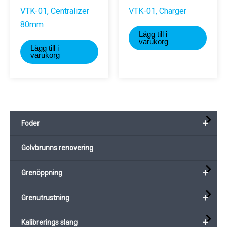
VTK-01, Centralizer
VTK-01, Charger
80mm
Lägg till i
varukorg
Lägg till i
varukorg
+
Foder
Golvbrunns renovering
+
Grenöppning
+
Grenutrustning
+
Kalibrerings slang