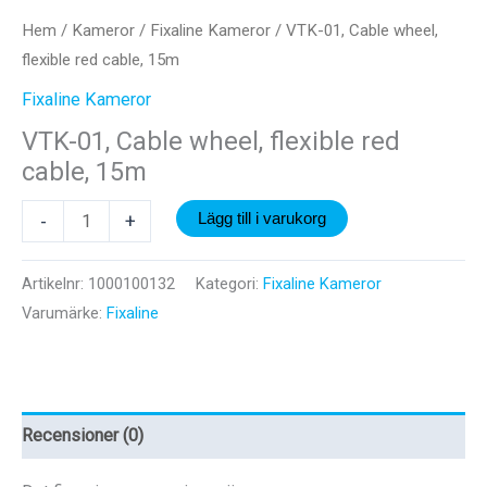
Hem
/
Kameror
/
Fixaline Kameror
/ VTK-01, Cable wheel,
flexible red cable, 15m
Fixaline Kameror
VTK-01, Cable wheel, flexible red
cable, 15m
VTK-
-
+
Lägg till i varukorg
01,
Cable
Artikelnr:
1000100132
Kategori:
Fixaline Kameror
wheel,
Varumärke:
Fixaline
flexible
red
cable,
15m
Recensioner (0)
mängd