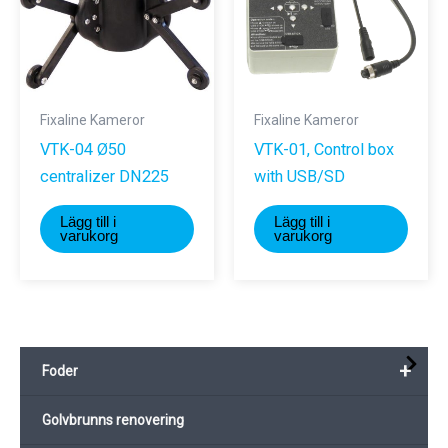
Fixaline Kameror
Fixaline Kameror
VTK-04 Ø50
VTK-01, Control box
centralizer DN225
with USB/SD
Lägg till i
Lägg till i
varukorg
varukorg
+
Foder
Golvbrunns renovering