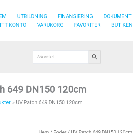
EM
UTBILDNING
FINANSIERING
DOKUMENT
ITT KONTO
VARUKORG
FAVORITER
BUTIKEN
ch 649 DN150 120cm
ukter
UV Patch 649 DN150 120cm
Hem
/
Foder
/ UV Patch 649 DN150 120cm