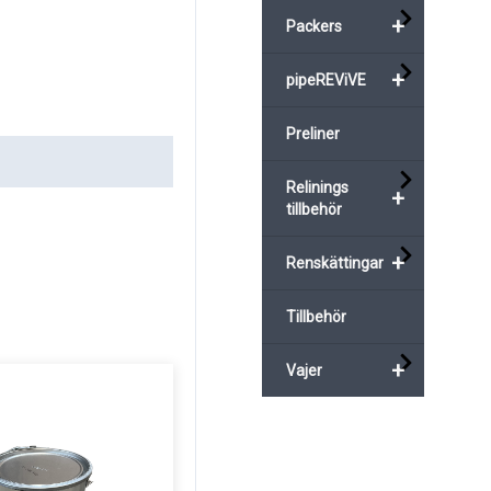
+
Packers
+
pipeREViVE
Preliner
Relinings
+
tillbehör
+
Renskättingar
Tillbehör
+
Vajer