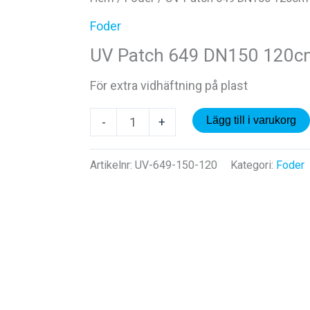
Foder
UV Patch 649 DN150 120c
För extra vidhäftning på plast
UV
Lägg till i varukorg
-
+
Patch
649
Artikelnr:
UV-649-150-120
Kategori:
Foder
DN150
120cm
mängd