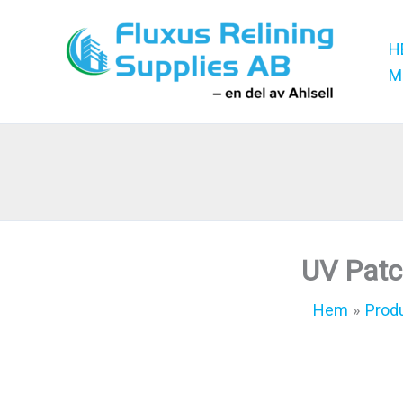
Hoppa
till
H
innehåll
M
UV Pat
Hem
Prod