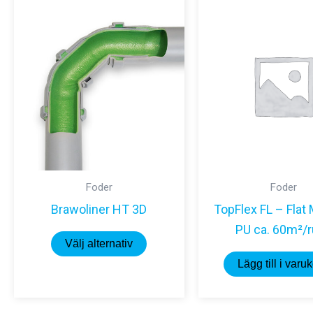
Foder
Foder
Brawoliner HT 3D
TopFlex FL – Flat 
PU ca. 60m²/r
Den
Välj alternativ
här
Lägg till i varu
produkten
har