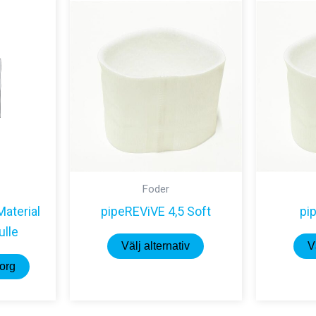
Foder
Material
pipeREViVE 4,5 Soft
pi
ulle
Den
Välj alternativ
V
här
korg
produkten
har