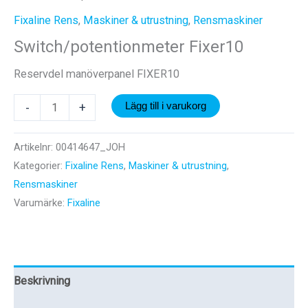
Fixaline Rens
,
Maskiner & utrustning
,
Rensmaskiner
Switch/potentionmeter Fixer10
Reservdel manöverpanel FIXER10
Switch/potentionmeter
-
+
Lägg till i varukorg
Fixer10
mängd
Artikelnr:
00414647_JOH
Kategorier:
Fixaline Rens
,
Maskiner & utrustning
,
Rensmaskiner
Varumärke:
Fixaline
Beskrivning