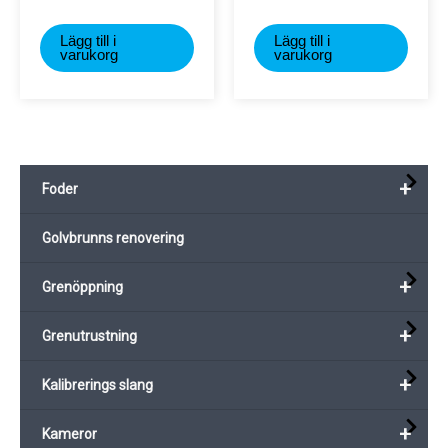
Lägg till i
Lägg till i
varukorg
varukorg
+
Foder
Golvbrunns renovering
+
Grenöppning
+
Grenutrustning
+
Kalibrerings slang
+
Kameror