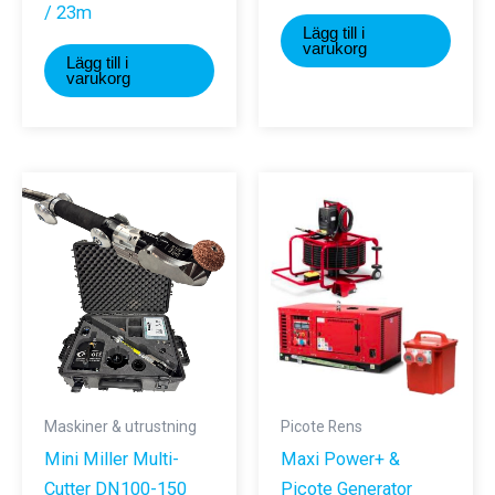
/ 23m
Lägg till i
varukorg
Lägg till i
varukorg
Maskiner & utrustning
Picote Rens
Mini Miller Multi-
Maxi Power+ &
Cutter DN100-150
Picote Generator