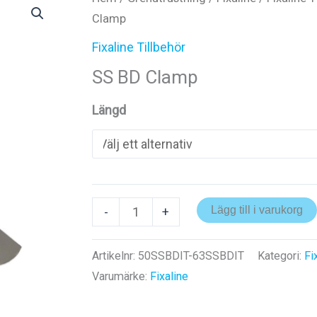
Clamp
Fixaline Tillbehör
SS BD Clamp
Längd
SS
Lägg till i varukorg
-
+
BD
Clamp
Artikelnr:
50SSBDIT-63SSBDIT
Kategori:
Fi
mängd
Varumärke:
Fixaline