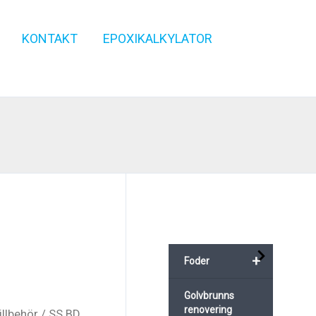
KONTAKT
EPOXIKALKYLATOR
+
Foder
Golvbrunns
renovering
illbehör
/ SS BD