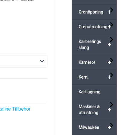
+
Grenöppning
+
Grenutrustning
Kalibrerings
+
slang
+
Kameror
+
Kemi
Kortlagning
Maskiner &
+
xaline Tillbehör
utrustning
+
Milwaukee