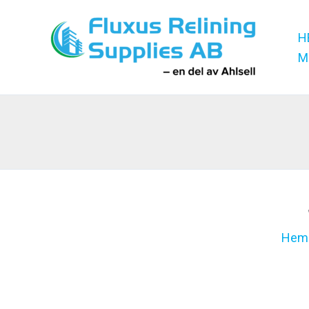
Hoppa
till
H
innehåll
M
Hem