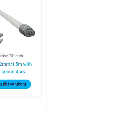
aline Tillbehör
12mm/1,5m with
 connectors.
 till i varukorg