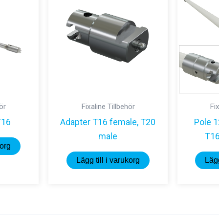
hör
Fixaline Tillbehör
Fix
T16
Adapter T16 female, T20
Pole 
male
T16
korg
Lägg till i varukorg
Lägg