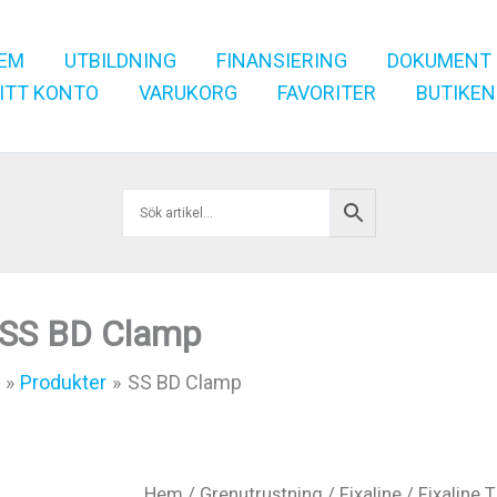
EM
UTBILDNING
FINANSIERING
DOKUMENT
ITT KONTO
VARUKORG
FAVORITER
BUTIKEN
SS BD Clamp
Produkter
SS BD Clamp
Hem
/
Grenutrustning
/
Fixaline
/
Fixaline T