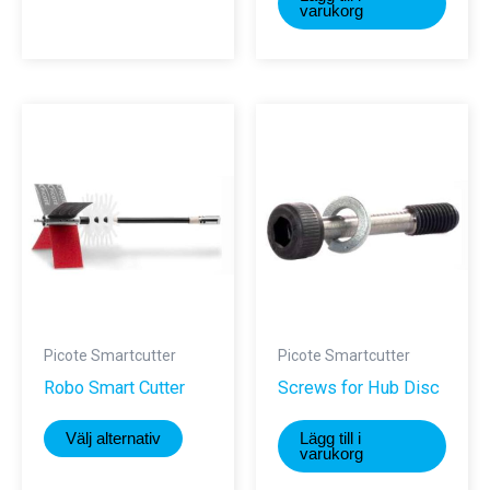
produkten
varukorg
har
flera
varianter.
De
olika
alternativen
kan
väljas
på
produktsidan
Picote Smartcutter
Picote Smartcutter
Robo Smart Cutter
Screws for Hub Disc
Den
Välj alternativ
Lägg till i
här
varukorg
produkten