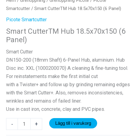
Hem
/
Grenöppning
/
Grenöppning Picote
/
Picote
Smartcutter
/ Smart CutterTM Hub 18.5x70x150 (6 Panel)
Picote Smartcutter
Smart CutterTM Hub 18.5x70x150 (6
Panel)
Smart Cutter
DN150-200 (18mm Shaft) 6-Panel Hub, aluminium. Hub
Disc inc. XXL (1000200070) A cleaning & fine-tuning tool.
For reinstatements make the first initial cut
with a Twister+ and follow up by grinding remaining edges
with the Smart Cutter+. Also, removes inconsistencies,
wrinkles and remains of failed liner.
Use in cast iron, concrete, clay and PVC pipes.
Smart
-
+
Lägg till i varukorg
CutterTM