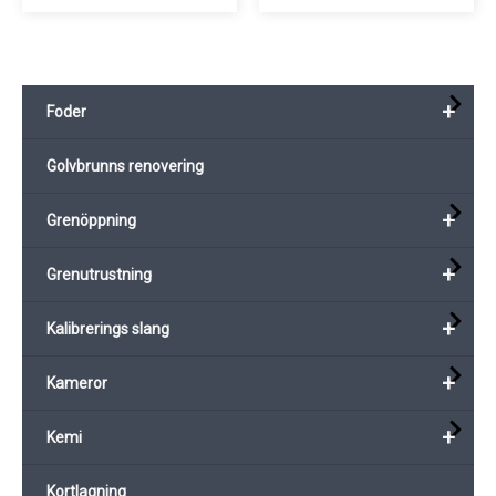
har
flera
varianter.
+
Foder
De
olika
Golvbrunns renovering
alternativen
kan
+
Grenöppning
väljas
på
+
Grenutrustning
produktsidan
+
Kalibrerings slang
+
Kameror
+
Kemi
Kortlagning