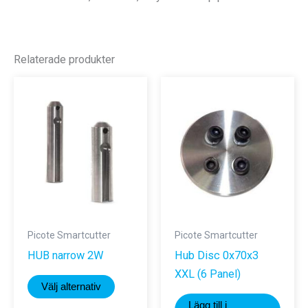
Relaterade produkter
Picote Smartcutter
Picote Smartcutter
HUB narrow 2W
Hub Disc 0x70x3
XXL (6 Panel)
Den
Välj alternativ
här
Lägg till i