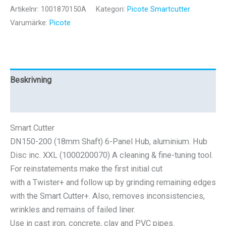
Hub
Artikelnr:
1001870150A
Kategori:
Picote Smartcutter
18.5x70x150
Varumärke:
Picote
(6
Panel)
mängd
Beskrivning
Recensioner (0)
Smart Cutter
DN150-200 (18mm Shaft) 6-Panel Hub, aluminium. Hub
Disc inc. XXL (1000200070) A cleaning & fine-tuning tool.
For reinstatements make the first initial cut
with a Twister+ and follow up by grinding remaining edges
with the Smart Cutter+. Also, removes inconsistencies,
wrinkles and remains of failed liner.
Use in cast iron, concrete, clay and PVC pipes.