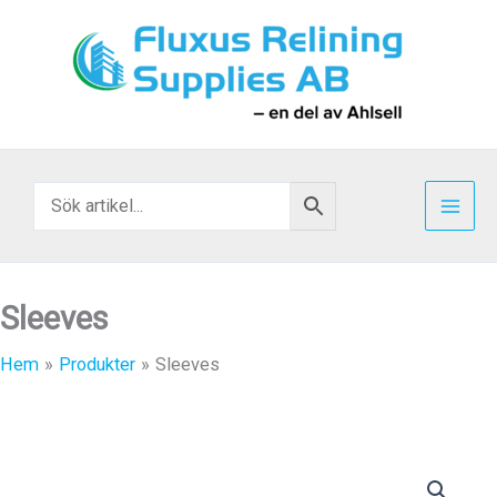
Hoppa
till
innehåll
Sleeves
Hem
Produkter
Sleeves