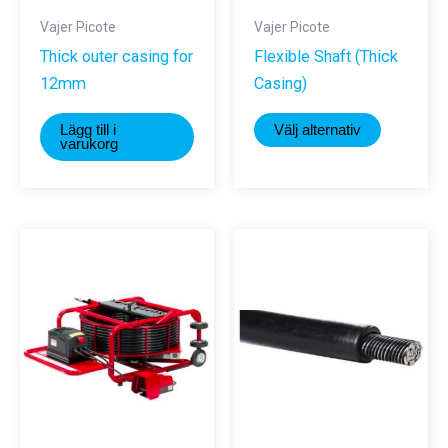
Vajer Picote
Vajer Picote
Thick outer casing for
Flexible Shaft (Thick
12mm
Casing)
Den
Lägg till i
Välj alternativ
här
varukorg
produkte
har
flera
varianter.
De
olika
alternativ
kan
väljas
på
produktsi