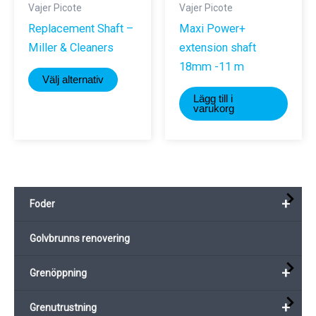
Vajer Picote
Vajer Picote
Replacement Shaft –
Maxi Power+
Miller & Cleaners
extension shaft
18mm -11 m
Den
Välj alternativ
här
Lägg till i
produkten
varukorg
har
flera
varianter.
De
+
Foder
olika
alternativen
Golvbrunns renovering
kan
väljas
+
Grenöppning
på
produktsidan
+
Grenutrustning