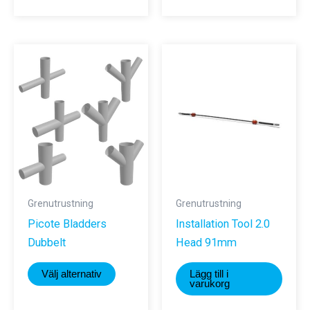
produkte
har
flera
varianter.
De
olika
alternativ
kan
väljas
på
produktsi
Grenutrustning
Grenutrustning
Picote Bladders
Installation Tool 2.0
Dubbelt
Head 91mm
Den
Välj alternativ
Lägg till i
här
varukorg
produkten