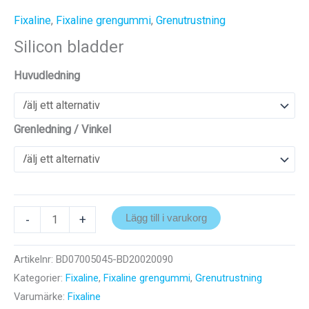
Fixaline
,
Fixaline grengummi
,
Grenutrustning
Silicon bladder
Huvudledning
Grenledning / Vinkel
Silicon
-
+
Lägg till i varukorg
bladder
mängd
Artikelnr:
BD07005045-BD20020090
Kategorier:
Fixaline
,
Fixaline grengummi
,
Grenutrustning
Varumärke:
Fixaline