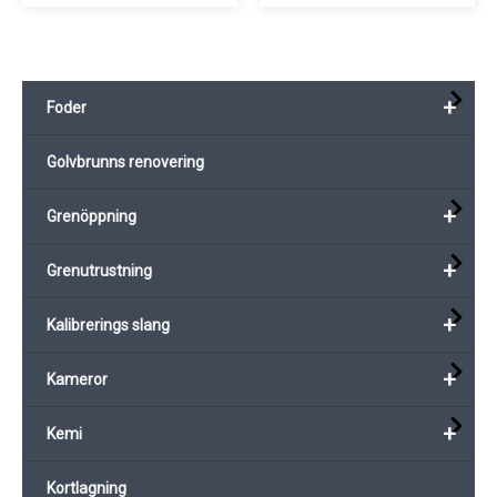
har
flera
varianter.
+
Foder
De
olika
Golvbrunns renovering
alternativen
kan
+
Grenöppning
väljas
på
+
Grenutrustning
produktsidan
+
Kalibrerings slang
+
Kameror
+
Kemi
Kortlagning