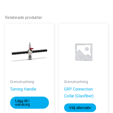
Relaterade produkter
Grenutrustning
Grenutrustning
Turning Handle
GRP Connection
Collar (Glasfiber)
Lägg till i
Den
varukorg
Välj alternativ
här