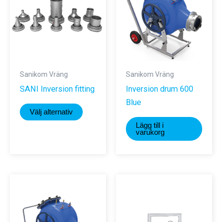
Sanikom Vräng
Sanikom Vräng
SANI Inversion fitting
Inversion drum 600
Blue
Den
Välj alternativ
här
Lägg till i
produkten
varukorg
har
flera
varianter.
De
olika
alternativen