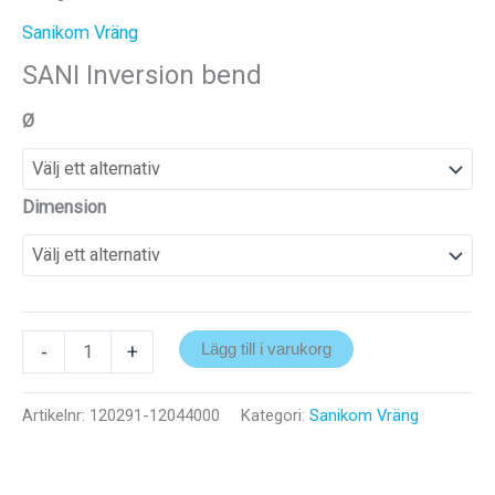
Sanikom Vräng
SANI Inversion bend
Ø
Dimension
SANI
-
+
Lägg till i varukorg
Inversion
bend
Artikelnr:
120291-12044000
Kategori:
Sanikom Vräng
mängd