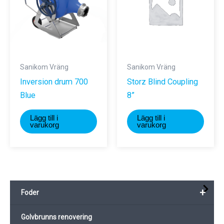
kan
väljas
på
produktsidan
Sanikom Vräng
Sanikom Vräng
Inversion drum 700
Storz Blind Coupling
Blue
8”
Lägg till i
Lägg till i
varukorg
varukorg
+
Foder
Golvbrunns renovering