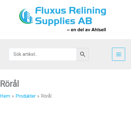
Hoppa
till
innehåll
Rörål
Hem
Produkter
Rörål