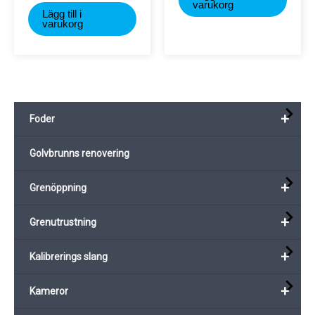
varukorg
Lägg till i
varukorg
+
Foder
Golvbrunns renovering
+
Grenöppning
+
Grenutrustning
+
Kalibrerings slang
+
Kameror