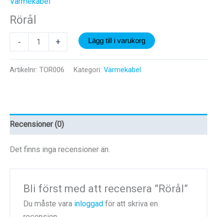
Värmekabel
Rörål
Rörål
-
+
Lägg till i varukorg
mängd
Artikelnr:
TOR006
Kategori:
Värmekabel
Recensioner (0)
Det finns inga recensioner än.
Bli först med att recensera ”Rörål”
Du måste vara
inloggad
för att skriva en
recension.