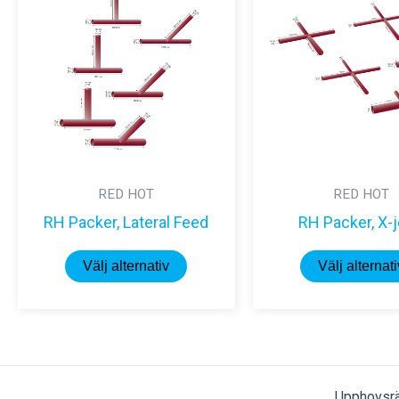
RED HOT
RED HOT
RH Packer, Lateral Feed
RH Packer, X-j
Den
Välj alternativ
Välj alternati
här
produkten
har
flera
varianter.
Upphovsrä