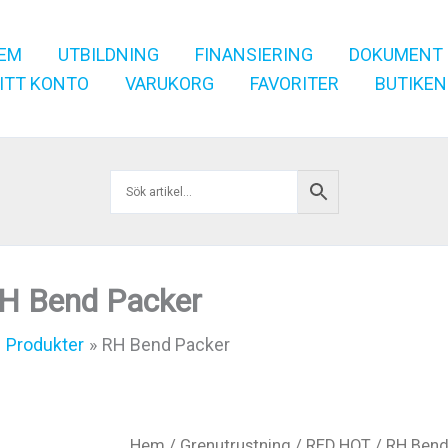
EM
UTBILDNING
FINANSIERING
DOKUMENT
ITT KONTO
VARUKORG
FAVORITER
BUTIKEN
H Bend Packer
Produkter
RH Bend Packer
Hem
/
Grenutrustning
/
RED HOT
/ RH Bend