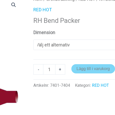
RED HOT
RH Bend Packer
Dimension
RH
Lägg till i varukorg
-
+
Bend
Packer
Artikelnr:
7401-7404
Kategori:
RED HOT
mängd