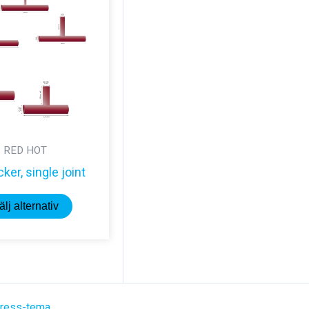
RED HOT
ker, single joint
Den
älj alternativ
här
produkten
har
flera
varianter.
ress-tema