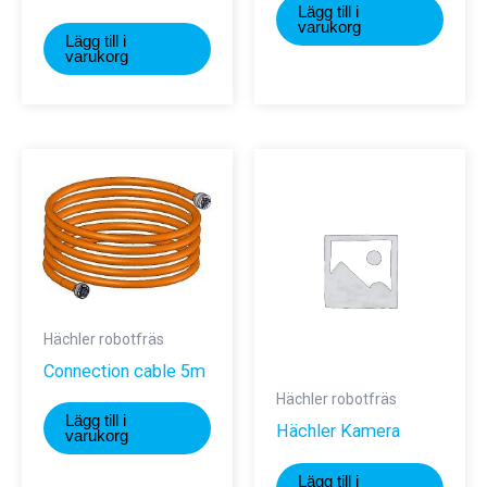
Lägg till i
varukorg
Lägg till i
varukorg
Hächler robotfräs
Connection cable 5m
Hächler robotfräs
Lägg till i
Hächler Kamera
varukorg
Lägg till i