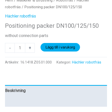
Hem
/
Maskiner & utrustning
/
Robotfräs
/
Hächler
robotfräs
/ Positioning packer DN100/125/150
Hächler robotfräs
Positioning packer DN100/125/150
without connection parts
Positioning
-
+
Lägg till i varukorg
packer
DN100/125/150
Artikelnr:
16.1418.Z05.01.000
Kategori:
Hächler robotfräs
mängd
Beskrivning
Recensioner (0)