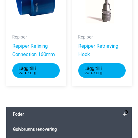
Repiper
Repiper
Repiper Relining
Repiper Retrieving
Connection 160mm
Hook
Lägg till i
Lägg till i
varukorg
varukorg
+
Foder
Golvbrunns renovering