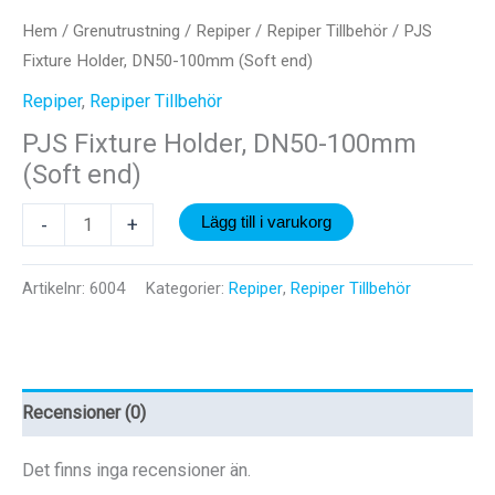
Hem
/
Grenutrustning
/
Repiper
/
Repiper Tillbehör
/ PJS
Fixture Holder, DN50-100mm (Soft end)
Repiper
,
Repiper Tillbehör
PJS Fixture Holder, DN50-100mm
(Soft end)
PJS
-
+
Lägg till i varukorg
Fixture
Holder,
Artikelnr:
6004
Kategorier:
Repiper
,
Repiper Tillbehör
DN50-
100mm
(Soft
end)
Recensioner (0)
mängd
Det finns inga recensioner än.