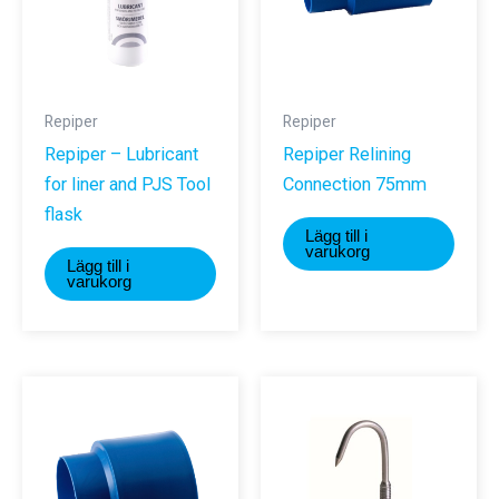
Repiper
Repiper
Repiper – Lubricant
Repiper Relining
for liner and PJS Tool
Connection 75mm
flask
Lägg till i
varukorg
Lägg till i
varukorg