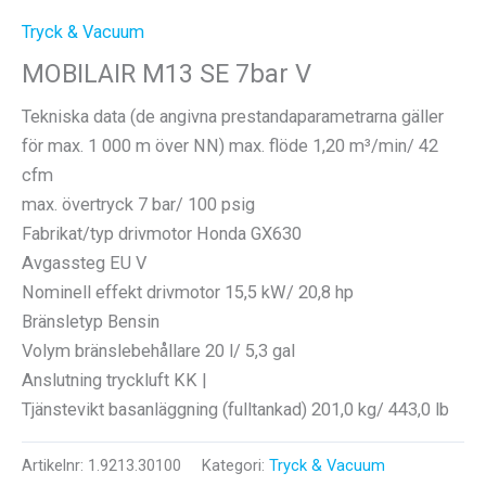
Tryck & Vacuum
MOBILAIR M13 SE 7bar V
Tekniska data (de angivna prestandaparametrarna gäller
för max. 1 000 m över NN) max. flöde 1,20 m³/min/ 42
cfm
max. övertryck 7 bar/ 100 psig
Fabrikat/typ drivmotor Honda GX630
Avgassteg EU V
Nominell effekt drivmotor 15,5 kW/ 20,8 hp
Bränsletyp Bensin
Volym bränslebehållare 20 l/ 5,3 gal
Anslutning tryckluft KK |
Tjänstevikt basanläggning (fulltankad) 201,0 kg/ 443,0 lb
Artikelnr:
1.9213.30100
Kategori:
Tryck & Vacuum