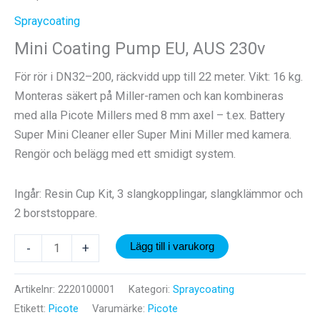
Spraycoating
Mini Coating Pump EU, AUS 230v
För rör i DN32–200, räckvidd upp till 22 meter. Vikt: 16 kg.
Monteras säkert på Miller-ramen och kan kombineras
med alla Picote Millers med 8 mm axel – t.ex. Battery
Super Mini Cleaner eller Super Mini Miller med kamera.
Rengör och belägg med ett smidigt system.
Ingår: Resin Cup Kit, 3 slangkopplingar, slangklämmor och
2 borststoppare.
Mini
-
+
Lägg till i varukorg
Coating
Pump
Artikelnr:
2220100001
Kategori:
Spraycoating
EU,
Etikett:
Picote
Varumärke:
Picote