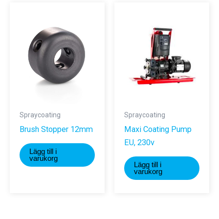
varianter.
De
olika
alternativen
kan
väljas
på
produktsidan
Spraycoating
Spraycoating
Brush Stopper 12mm
Maxi Coating Pump
EU, 230v
Lägg till i
varukorg
Lägg till i
varukorg