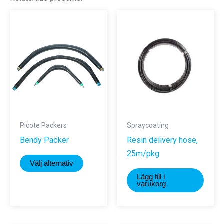
Picote Packers
Spraycoating
Bendy Packer
Resin delivery hose,
25m/pkg
Den
Välj alternativ
här
Lägg till i
produkten
varukorg
har
flera