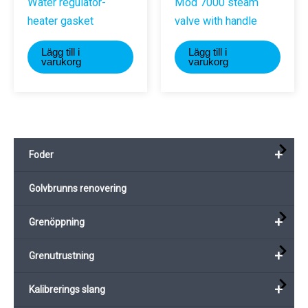
Water regulator-
Mod 7000 steam
heater gasket
valve with handle
Lägg till i
Lägg till i
varukorg
varukorg
+
Foder
Golvbrunns renovering
+
Grenöppning
+
Grenutrustning
+
Kalibrerings slang