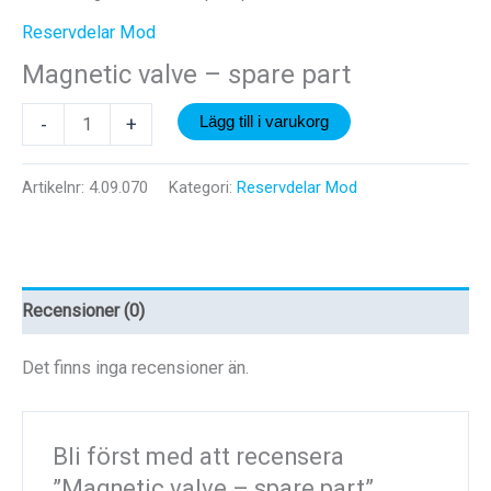
Reservdelar Mod
Magnetic valve – spare part
Magnetic
-
+
Lägg till i varukorg
valve
-
Artikelnr:
4.09.070
Kategori:
Reservdelar Mod
spare
part
mängd
Recensioner (0)
Det finns inga recensioner än.
Bli först med att recensera
”Magnetic valve – spare part”