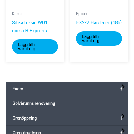
Kemi
Epoxy
Silikat resin W01
EX2-2 Hardener (18h)
comp.B Express
Lägg till i
varukorg
Lägg till i
varukorg
+
Foder
Golvbrunns renovering
+
Grenöppning
+
Grenutrustning