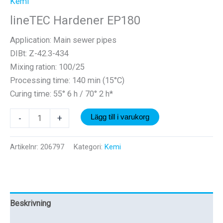
Kemi
lineTEC Hardener EP180
Application:
Main sewer pipes
DIBt: Z-42.3-434
Mixing ration: 100/25
Processing time: 140 min (15°C)
Curing time: 55° 6 h / 70° 2 h*
lineTEC
-
+
Lägg till i varukorg
Hardener
EP180
Artikelnr:
206797
Kategori:
Kemi
mängd
Beskrivning