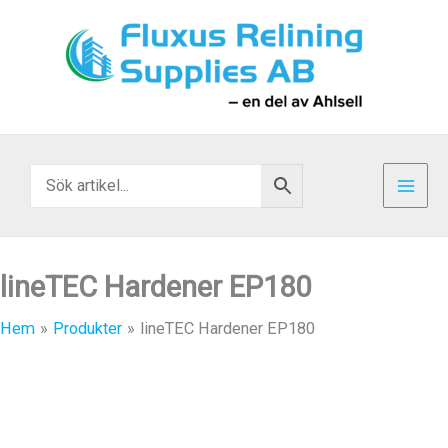
Hoppa
till
innehåll
lineTEC Hardener EP180
Hem
Produkter
lineTEC Hardener EP180