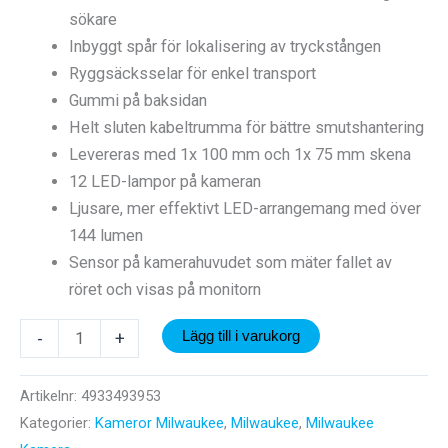
sökare
Inbyggt spår för lokalisering av tryckstången
Ryggsäcksselar för enkel transport
Gummi på baksidan
Helt sluten kabeltrumma för bättre smutshantering
Levereras med 1x 100 mm och 1x 75 mm skena
12 LED-lampor på kameran
Ljusare, mer effektivt LED-arrangemang med över
144 lumen
Sensor på kamerahuvudet som mäter fallet av
röret och visas på monitorn
INSPEKTIONS
-
+
Lägg till i varukorg
KAMERA
M18
Artikelnr:
4933493953
SIC36HDR
Kategorier:
Kameror Milwaukee
,
Milwaukee
,
Milwaukee
mängd