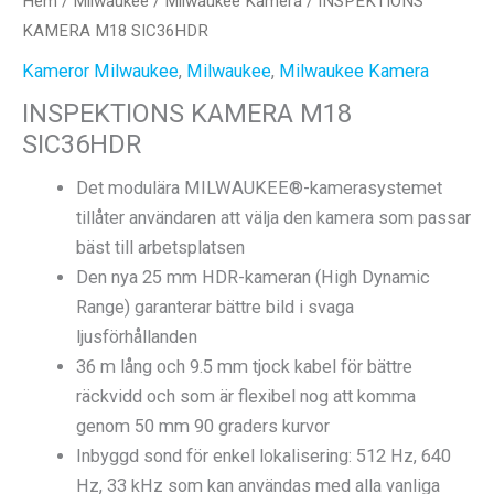
Hem
/
Milwaukee
/
Milwaukee Kamera
/ INSPEKTIONS
KAMERA M18 SIC36HDR
Kameror Milwaukee
,
Milwaukee
,
Milwaukee Kamera
INSPEKTIONS KAMERA M18
SIC36HDR
Det modulära MILWAUKEE®-kamerasystemet
tillåter användaren att välja den kamera som passar
bäst till arbetsplatsen
Den nya 25 mm HDR-kameran (High Dynamic
Range) garanterar bättre bild i svaga
ljusförhållanden
36 m lång och 9.5 mm tjock kabel för bättre
räckvidd och som är flexibel nog att komma
genom 50 mm 90 graders kurvor
Inbyggd sond för enkel lokalisering: 512 Hz, 640
Hz, 33 kHz som kan användas med alla vanliga