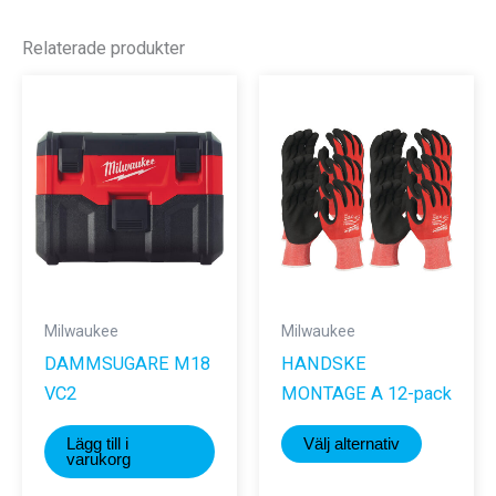
Relaterade produkter
Milwaukee
Milwaukee
DAMMSUGARE M18
HANDSKE
VC2
MONTAGE A 12-pack
Den
Lägg till i
Välj alternativ
här
varukorg
produkte