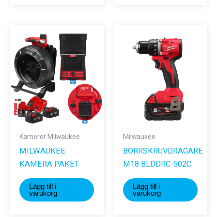
har
flera
varianter.
De
olika
alternativ
kan
väljas
på
produktsi
Kameror Milwaukee
Milwaukee
MILWAUKEE
BORRSKRUVDRAGARE
KAMERA PAKET
M18 BLDDRC-502C
Lägg till i
Lägg till i
varukorg
varukorg