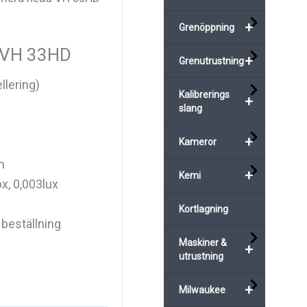
+
Grenöppning
 VH 33HD
+
Grenutrustning
llering)
Kalibrerings
+
slang
+
Kameror
m
+
Kemi
, 0,003lux
Kortlagning
d beställning
Maskiner &
+
utrustning
+
Milwaukee