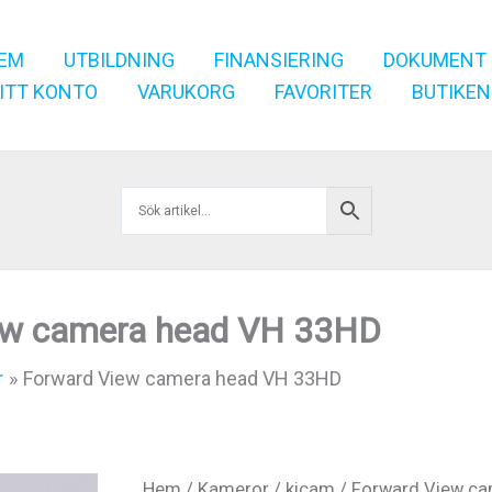
EM
UTBILDNING
FINANSIERING
DOKUMENT
ITT KONTO
VARUKORG
FAVORITER
BUTIKEN
ew camera head VH 33HD
r
Forward View camera head VH 33HD
Hem
/
Kameror
/
kicam
/ Forward View c