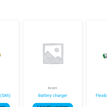
kicam
 (5Ah)
Battery charger
Flexi