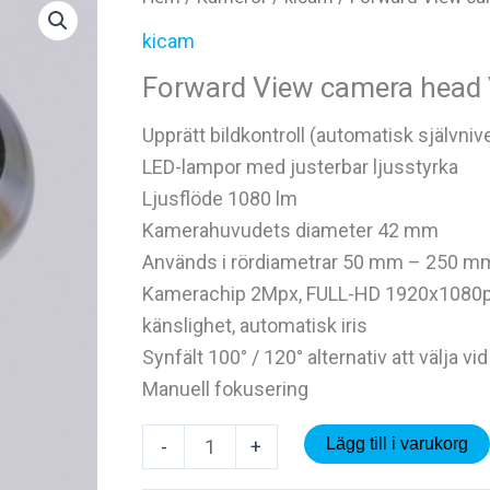
kicam
Forward View camera head
Upprätt bildkontroll (automatisk självnive
LED-lampor med justerbar ljusstyrka
Ljusflöde 1080 lm
Kamerahuvudets diameter 42 mm
Används i rördiametrar 50 mm – 250 m
Kamerachip 2Mpx, FULL-HD 1920x1080px
känslighet, automatisk iris
Synfält 100° / 120° alternativ att välja vi
Manuell fokusering
Forward
Lägg till i varukorg
-
+
View