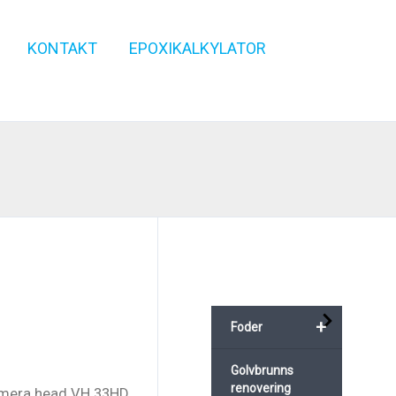
KONTAKT
EPOXIKALKYLATOR
+
Foder
Golvbrunns
renovering
amera head VH 33HD