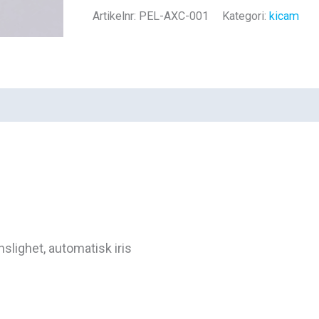
camera
Artikelnr:
PEL-AXC-001
Kategori:
kicam
head
VH
33HD
mängd
lighet, automatisk iris