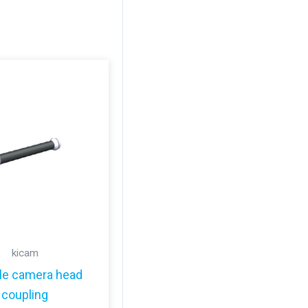
kicam
ble camera head
coupling