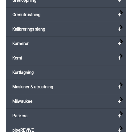
+
Grenöppning
på
produktsi
+
Grenutrustning
+
Kalibrerings slang
+
Kameror
+
Kemi
Kortlagning
+
Maskiner & utrustning
+
Milwaukee
+
Packers
+
pipeREViVE