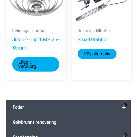
Relinings tillbehör
Relinings tillbehör
Jubilee Clip 1 MS 25-
Small Grabber
35mm
Den
Välj alternativ
här
Lägg till i
produkte
varukorg
har
flera
varianter.
De
+
Foder
olika
alternativ
Golvbrunns renovering
kan
väljas