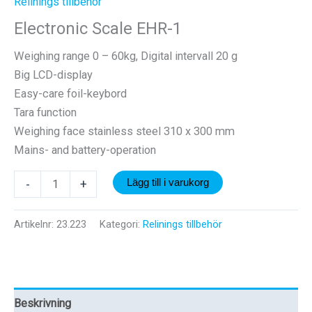
Relinings tillbehör
Electronic Scale EHR-1
Weighing range 0 – 60kg, Digital intervall 20 g
Big LCD-display
Easy-care foil-keybord
Tara function
Weighing face stainless steel 310 x 300 mm
Mains- and battery-operation
Electronic
-
+
Lägg till i varukorg
Scale
EHR-
Artikelnr:
23.223
Kategori:
Relinings tillbehör
1
mängd
Beskrivning