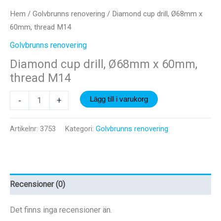
Hem
/
Golvbrunns renovering
/ Diamond cup drill, Ø68mm x
60mm, thread M14
Golvbrunns renovering
Diamond cup drill, Ø68mm x 60mm,
thread M14
Diamond
-
+
Lägg till i varukorg
cup
drill,
Artikelnr:
3753
Kategori:
Golvbrunns renovering
Ø68mm
x
60mm,
thread
Recensioner (0)
M14
mängd
Det finns inga recensioner än.