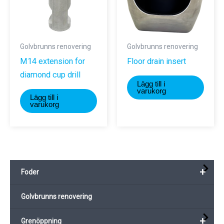
Golvbrunns renovering
Golvbrunns renovering
M14 extension for
Floor drain insert
diamond cup drill
Lägg till i
varukorg
Lägg till i
varukorg
+
Foder
Golvbrunns renovering
+
Grenöppning