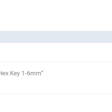
 Hex Key 1-6mm”
.