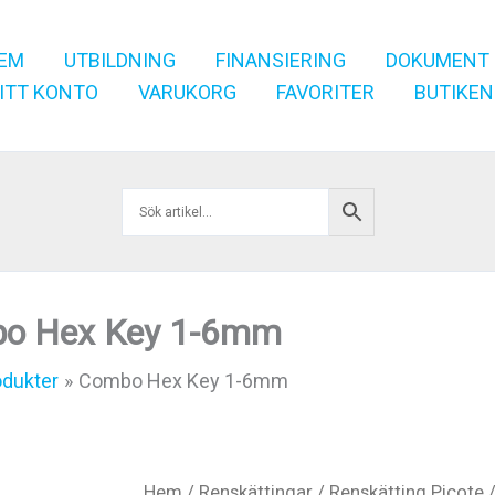
EM
UTBILDNING
FINANSIERING
DOKUMENT
ITT KONTO
VARUKORG
FAVORITER
BUTIKEN
o Hex Key 1-6mm
odukter
Combo Hex Key 1-6mm
Hem
/
Renskättingar
/
Renskätting Picote
/