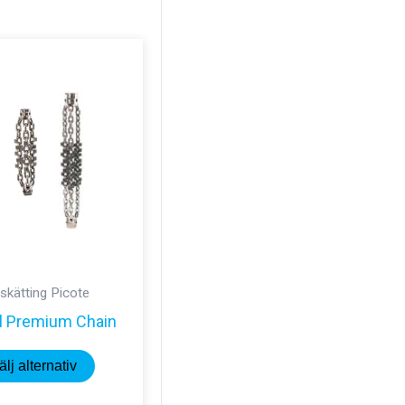
skätting Picote
al Premium Chain
Den
älj alternativ
här