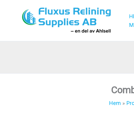
Hoppa
till
H
innehåll
M
Comb
Hem
Pr