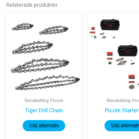
Relaterade produkter
Renskätting Picote
Renskätting Pic
Tiger Drill Chain
Picote Starter
Den
Välj alternativ
Välj alternati
här