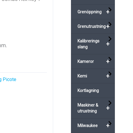
+
Grenöppning
+
Grenutrustning
Kalibrerings
+
 mm.
slang
+
Kameror
+
Kemi
g Picote
Kortlagning
Maskiner &
+
utrustning
+
Milwaukee