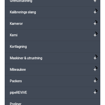
+
Grenutrustning
på
produktsi
produktsidan
+
Kalibrerings slang
+
Kameror
+
Kemi
Kortlagning
+
Maskiner & utrustning
+
Milwaukee
+
Packers
+
pipeREViVE
Preliner