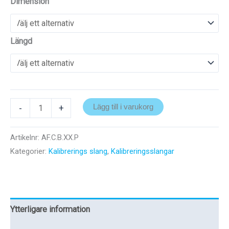
Dimension
Längd
Calibration
-
+
Lägg till i varukorg
HFLD
purple
Artikelnr:
AF.C.B.XX.P
mängd
Kategorier:
Kalibrerings slang
,
Kalibreringsslangar
Ytterligare information