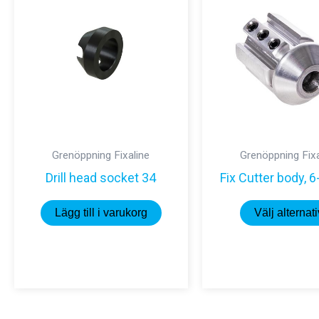
Grenöppning Fixaline
Grenöppning Fixa
Drill head socket 34
Fix Cutter body, 6
Lägg till i varukorg
Välj alternati