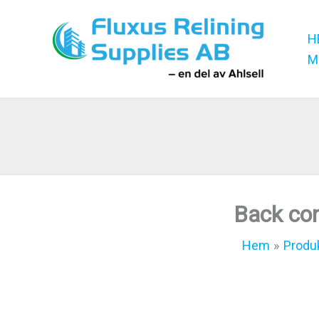
Hoppa
till
H
innehåll
M
Back con
Hem
Produ