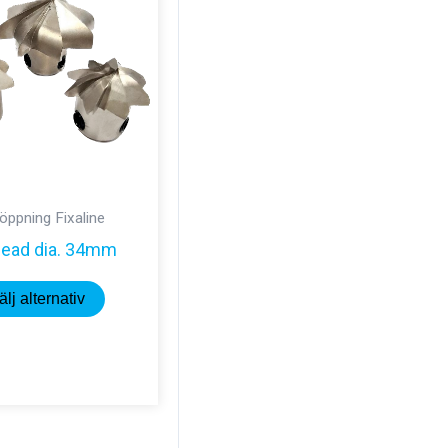
öppning Fixaline
 Head dia. 34mm
Den
älj alternativ
här
produkten
har
flera
varianter.