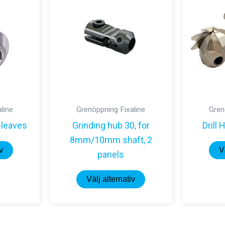
line
Grenöppning Fixaline
Gren
-leaves
Grinding hub 30, for
Drill
8mm/10mm shaft, 2
Den
v
V
panels
här
produkten
Den
Välj alternativ
har
här
flera
produkten
varianter.
har