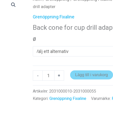
drill adapter
Grenöppning Fixaline
Back cone for cup drill adap
Ø
Back
Lägg till i varukorg
-
+
cone
for
Artikelnr:
2031000010-2031000055
cup
Kategori:
Grenöppning Fixaline
Varumärke:
drill
adapter