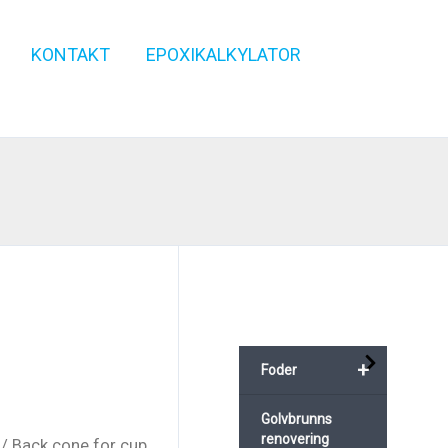
KONTAKT
EPOXIKALKYLATOR
+
Foder
Golvbrunns
renovering
/ Back cone for cup