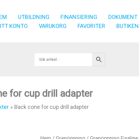
EM
UTBILDNING
FINANSIERING
DOKUMENT
ITT KONTO
VARUKORG
FAVORITER
BUTIKEN
e for cup drill adapter
kter
Back cone for cup drill adapter
Hem
/
Grenöppning
/
Grenöppning Fixaline