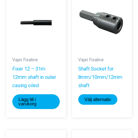
Vajer Fixaline
Vajer Fixaline
Fixer 12 – 31m
Shaft Socket for
12mm shaft in outer
8mm/10mm/12mm
casing oiled
shaft
Den
Lägg till i
Välj alternativ
här
varukorg
produkte
har
flera
varianter.