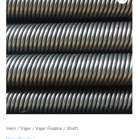
Hem
/
Vajer
/
Vajer Fixaline
/ Shaft