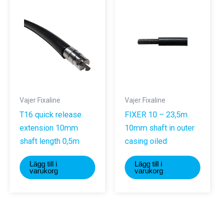
De
olika
alternativ
kan
väljas
på
produktsi
Vajer Fixaline
Vajer Fixaline
T16 quick release
FIXER 10 – 23,5m
extension 10mm
10mm shaft in outer
shaft length 0,5m
casing oiled
Lägg till i
Lägg till i
varukorg
varukorg