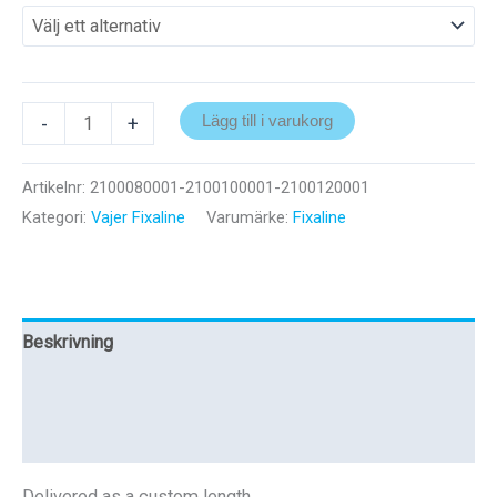
Shaft
-
+
Lägg till i varukorg
mängd
Artikelnr:
2100080001-2100100001-2100120001
Kategori:
Vajer Fixaline
Varumärke:
Fixaline
Beskrivning
Ytterligare information
Recensioner (0)
Delivered as a custom length.