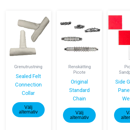
Grenutrustning
Renskätting
Pi
Picote
Sand
Sealed Felt
Original
Side G
Connection
Standard
Pane
Collar
Chain
We
Den
Välj
Den
här
alternativ
Välj
V
här
alternativ
alte
produkten
produkten
har