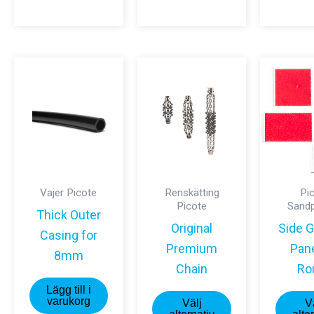
har
flera
varianter.
De
olika
alternativen
kan
väljas
på
Vajer Picote
Renskätting
Pi
produktsidan
Picote
Sand
Thick Outer
Original
Side G
Casing for
Premium
Pan
8mm
Chain
Ro
Lägg till i
Den
varukorg
Välj
V