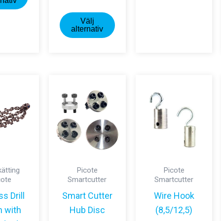
här
prod
rnativ
produkten
Den
har
Välj
har
här
flera
alternativ
flera
produkten
varia
varianter.
har
De
De
flera
olika
olika
varianter.
alter
alternativen
De
kan
kan
olika
välja
väljas
alternativen
på
på
kan
prod
produktsidan
väljas
ätting
Picote
Picote
på
cote
Smartcutter
Smartcutter
produktsidan
s Drill
Smart Cutter
Wire Hook
n with
Hub Disc
(8,5/12,5)