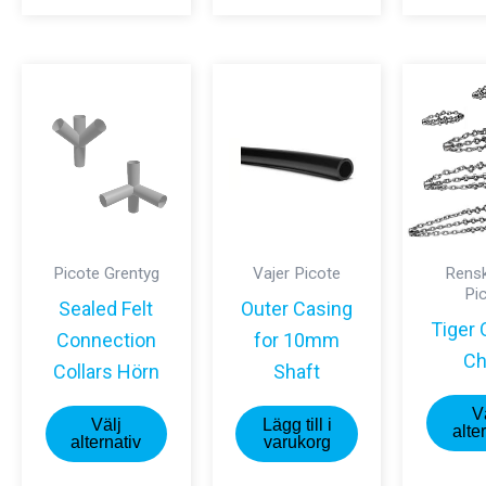
har
flera
flera
varianter.
varianter.
De
De
olika
olika
alternativen
alternativen
kan
kan
väljas
väljas
på
på
Picote Grentyg
Vajer Picote
Rensk
produktsidan
Pi
produktsidan
Sealed Felt
Outer Casing
Tiger 
Connection
for 10mm
Ch
Collars Hörn
Shaft
Den
V
Välj
Lägg till i
alte
här
alternativ
varukorg
produkten