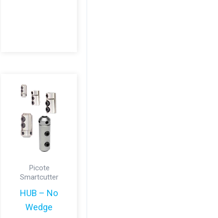
ukten
nter.
nativen
s
uktsidan
Picote
Smartcutter
HUB – No
Wedge