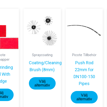
cote
Spraycoating
Picote Tillbehör
papper
Coating/Cleaning
Push Rod
rinding
Brush (8mm)
22mm for
l With
DN100-150
Den
dge
Välj
Pipes
här
alternativ
Den
produkten
Den
älj
Välj
här
rnativ
har
här
alternativ
produkten
flera
prod