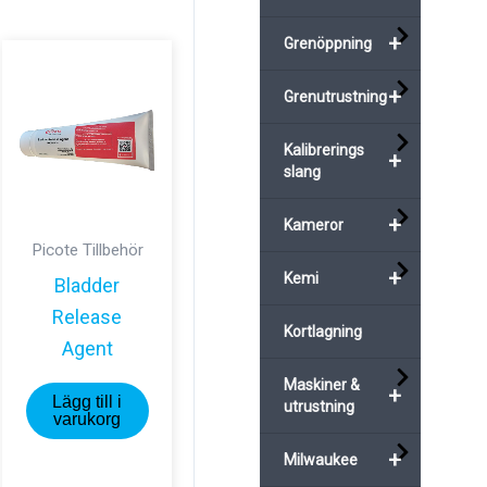
+
Grenöppning
+
Grenutrustning
Kalibrerings
+
slang
+
Kameror
Picote Tillbehör
+
Kemi
Bladder
Release
Kortlagning
Agent
Maskiner &
+
Lägg till i
utrustning
varukorg
+
Milwaukee
ukten