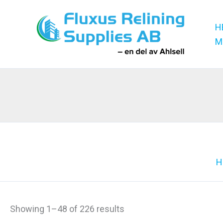
Hoppa
till
H
innehåll
M
H
Showing 1–48 of 226 results