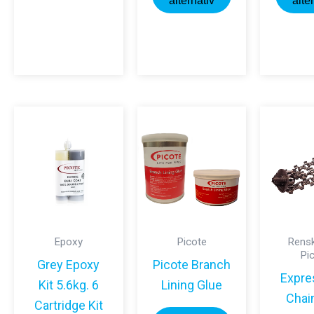
här
alternativ
alte
produkten
har
flera
varianter.
De
olika
alternativen
kan
väljas
på
produktsidan
Epoxy
Picote
Rensk
Pi
Grey Epoxy
Picote Branch
Expres
Kit 5.6kg. 6
Lining Glue
Chai
Cartridge Kit
Den