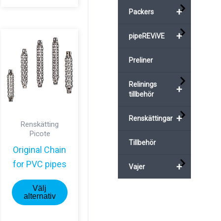
+
Packers
+
pipeREViVE
nter.
Preliner
nativen
Relinings
+
tillbehör
s
+
Renskättingar
Renskätting
Picote
uktsidan
Tillbehör
Original Chain
for PVC pipes
+
Vajer
Den
Välj
här
alternativ
produkten