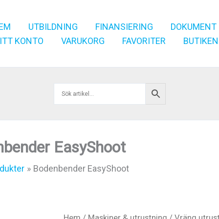
EM
UTBILDNING
FINANSIERING
DOKUMENT
ITT KONTO
VARUKORG
FAVORITER
BUTIKEN
nbender EasyShoot
dukter
Bodenbender EasyShoot
Hem
/
Maskiner & utrustning
/
Vräng utrus