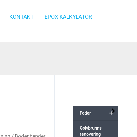
KONTAKT
EPOXIKALKYLATOR
+
Foder
Golvbrunns
renovering
tning
/
Bodenbender