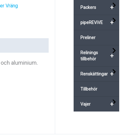
er Vräng
+
Packers
+
pipeREViVE
Preliner
Relinings
+
tillbehör
s och aluminium.
+
Renskättingar
Tillbehör
+
Vajer