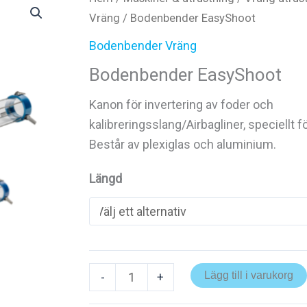
Vräng
/ Bodenbender EasyShoot
Bodenbender Vräng
Bodenbender EasyShoot
Kanon för invertering av foder och
kalibreringsslang/Airbagliner, speciellt 
Består av plexiglas och aluminium.
Längd
Bodenbender
Lägg till i varukorg
-
+
EasyShoot