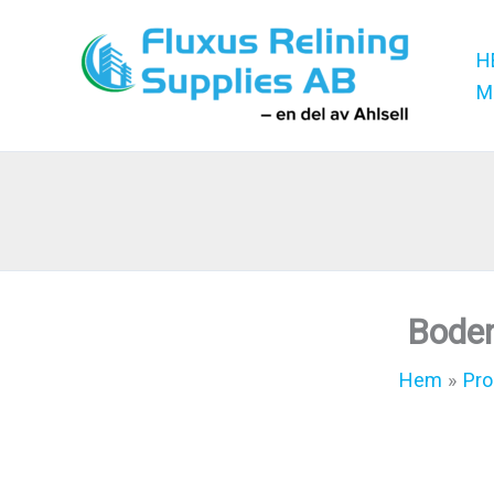
Hoppa
till
H
innehåll
M
Bode
Hem
Pro