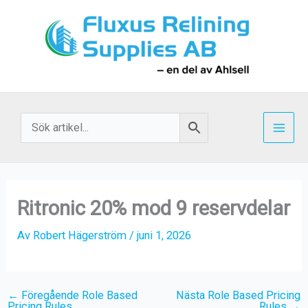
Hoppa
till
innehåll
Ritronic 20% mod 9 reservdelar
Av
Robert Hägerström
/
juni 1, 2026
←
Föregående Role Based
Nästa Role Based Pricing
Pricing Rules
Rules
→