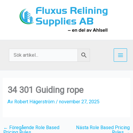
Hoppa
till
innehåll
34 301 Guiding rope
Av
Robert Hägerström
/
november 27, 2025
←
Föregående Role Based
Nästa Role Based Pricing
Pricing Rules
Rules
→